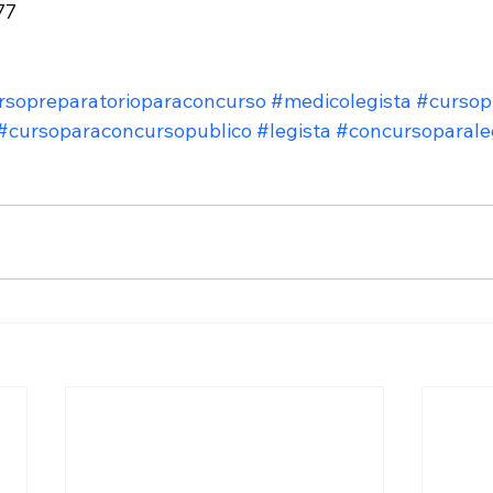
77
rsopreparatorioparaconcurso
#medicolegista
#cursop
#cursoparaconcursopublico
#legista
#concursoparale