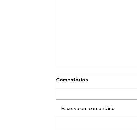
Comentários
Escreva um comentário
Concurso PC RJ 2025 é
oficialmente autorizado