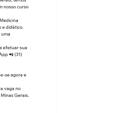
m nosso curso 
Medicina 
e didático. 
o uma 
 efetuar sua 
pp 📲 (31) 
le-se agora e 
sua vaga no 
 Minas Gerais.