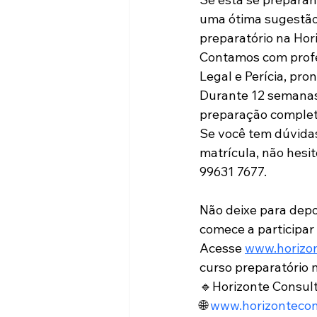
uma ótima sugestão
preparatório na Hor
Contamos com profe
Legal e Perícia, pro
Durante 12 semanas,
preparação complet
Se você tem dúvidas
matrícula, não hesi
99631 7677.
Não deixe para depoi
comece a participar 
Acesse 
www.horizo
curso preparatório 
🔹Horizonte Consul
🌐 
www.horizontecon