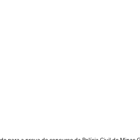
o para a prova do concurso da Polícia Civil de Minas 