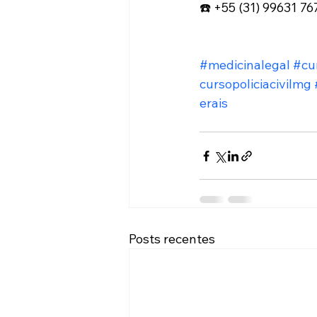
☎️ +55 (31) 99631 76
#medicinalegal
#cu
cursopoliciacivilmg
erais
Posts recentes